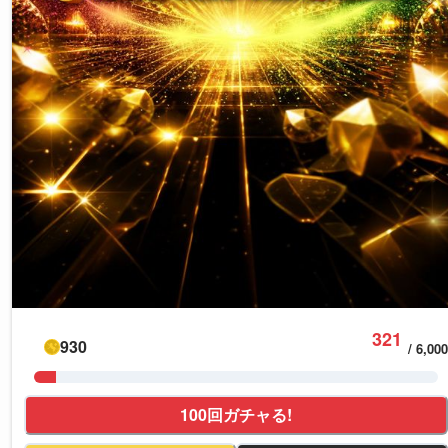
321
930
/
6,000
100回ガチャる!