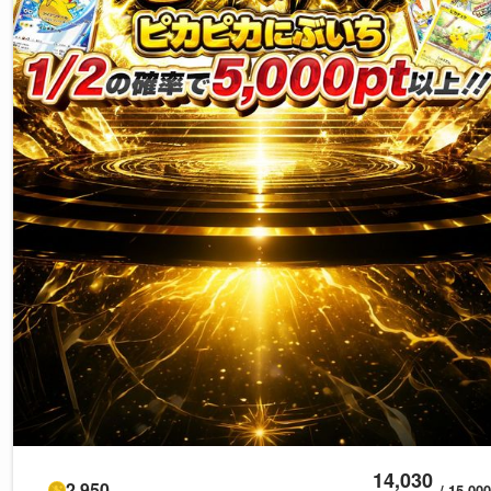
14,030
2,950
/
15,000