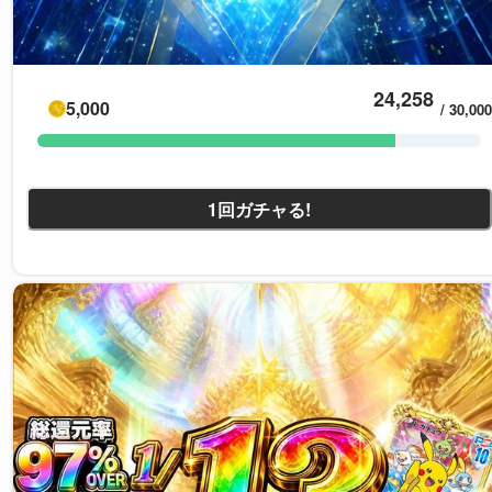
24,258
5,000
/
30,000
1回ガチャる!