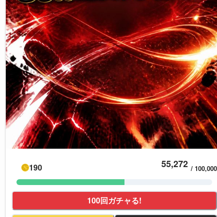
55,272
190
/
100,000
100回ガチャる!