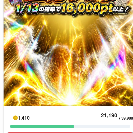
21,190
1,410
/
39,988